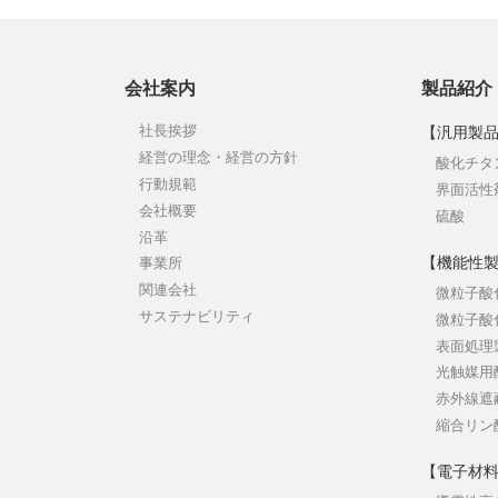
会社案内
製品紹介
社長挨拶
【汎用製
経営の理念・経営の方針
酸化チタ
行動規範
界面活性
会社概要
硫酸
沿革
【機能性
事業所
関連会社
微粒子酸
サステナビリティ
微粒子酸
表面処理
光触媒用
赤外線遮
縮合リン
【電子材