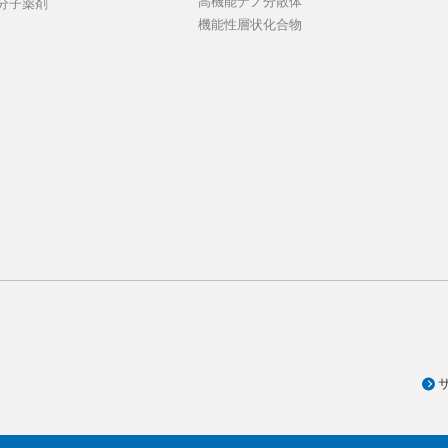
高機能ナノ分散体
分子薬剤
機能性層状化合物