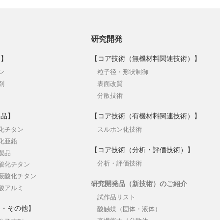
研究開発
品】
【コア技術（無機材料関連技術）】
ン
粒子径・形状制御
剤
表面改質
分散技術
製品】
【コア技術（有機材料関連技術）】
化チタン
スルホン化技術
化亜鉛
【コア技術（分析・評価技術）】
製品
分析・評価技術
酸化チタン
蔽酸化チタン
研究開発品（新技術）のご紹介
酸アルミ
試作品リスト
料・その他】
酸触媒（固体・液体）