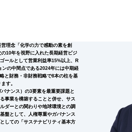
経営理念「化学の力で感動の素を創
次の10年を視野に入れた長期経営ビジ
最終ゴールとして営業利益率15%以上、R
ョンの中間点である2024年には中期経
事業戦略と財務・非財務戦略で8本の柱を基
ります。
ガバナンス）の3要素を最重要課題と
る事業を構築することと併せ、サス
ルダーとの関わりや地球環境との調
基盤として、人権尊重やガバナンス
としての「サステナビリティ基本方