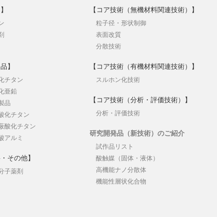
品】
【コア技術（無機材料関連技術）】
ン
粒子径・形状制御
剤
表面改質
分散技術
製品】
【コア技術（有機材料関連技術）】
化チタン
スルホン化技術
化亜鉛
【コア技術（分析・評価技術）】
製品
分析・評価技術
酸化チタン
蔽酸化チタン
研究開発品（新技術）のご紹介
酸アルミ
試作品リスト
料・その他】
酸触媒（固体・液体）
高機能ナノ分散体
分子薬剤
機能性層状化合物