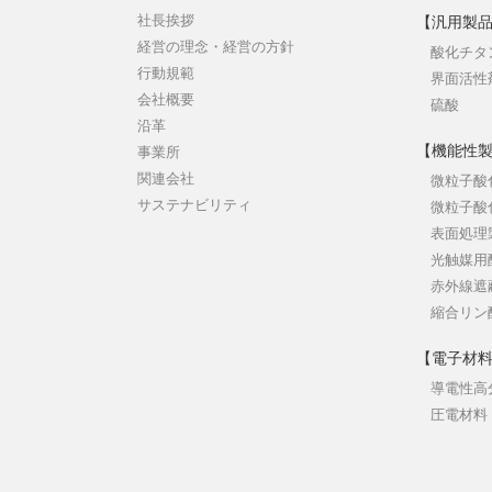
社長挨拶
【汎用製
経営の理念・経営の方針
酸化チタ
行動規範
界面活性
会社概要
硫酸
沿革
【機能性
事業所
関連会社
微粒子酸
サステナビリティ
微粒子酸
表面処理
光触媒用
赤外線遮
縮合リン
【電子材
導電性高
圧電材料