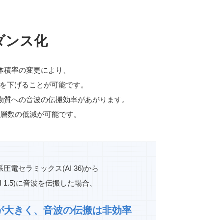
ダンス化
体積率の変更により、
e:AI)を下げることが可能です。
物質への音波の伝搬効率があがります。
の層数の低減が可能です。
系圧電セラミックス(AI 36)から
AI 1.5)に音波を伝搬した場合、
が大きく、
音波の伝搬は非効率