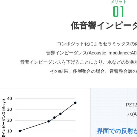
メリット
01
低音響インピー
コンポジット化によるセラミックスの
音響インピーダンス(Acoustic Impedanc
音響インピーダンスを下げることにより、水などの対象
その結果、多層整合の場合、音響整合層
PZT
水(
界面での反射