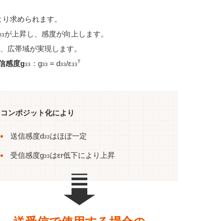
より求められます。
が上昇し、感度が向上します。
33
り、広帯域が実現します。
T
信感度g
：g
= d
/ε
33
33
33
33
コンポジット化により
送信感度d
はほぼ一定
33
受信感度g
はεr低下により上昇
33