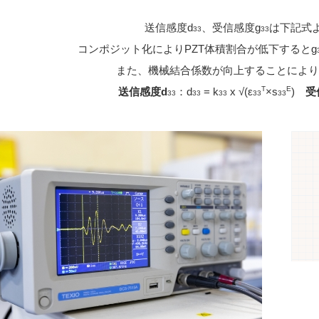
送信感度d
、受信感度g
は下記式
33
33
コンポジット化によりPZT体積割合が低下するとg
また、機械結合係数が向上することによ
T
E
送信感度d
：d
= k
x √(ε
×s
)
受
33
33
33
33
33