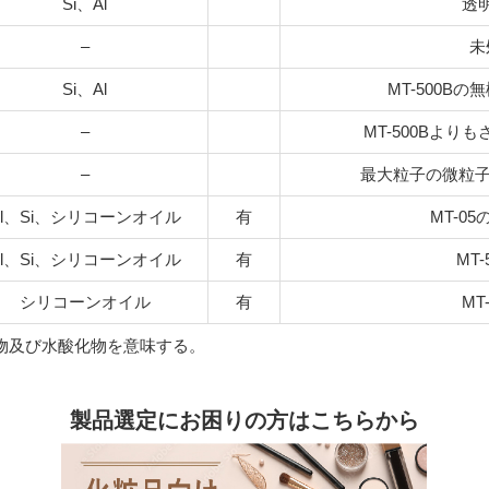
Si、Al
透
–
未
Si、Al
MT-500B
–
MT-500Bよ
–
最大粒子の微粒子
Al、Si、シリコーンオイル
有
MT-0
Al、Si、シリコーンオイル
有
MT
シリコーンオイル
有
MT
化物及び水酸化物を意味する。
製品選定にお困りの方はこちらから