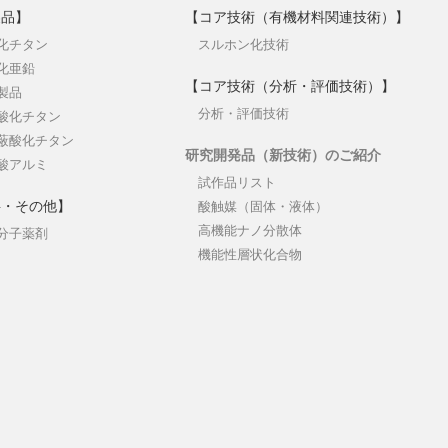
製品】
【コア技術（有機材料関連技術）】
化チタン
スルホン化技術
化亜鉛
【コア技術（分析・評価技術）】
製品
分析・評価技術
酸化チタン
蔽酸化チタン
研究開発品（新技術）のご紹介
酸アルミ
試作品リスト
料・その他】
酸触媒（固体・液体）
高機能ナノ分散体
分子薬剤
機能性層状化合物