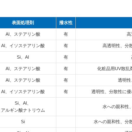
表面処理剤
撥水性
Al、ステアリン酸
有
高
Al、イソステアリン酸
有
高透明性、分
Si、Al
有
Al、ステアリン酸
有
化粧品用UV散乱
Al、ステアリン酸
有
透明性
Al、イソステアリン酸
有
透明性、分散性に優
Si、Al、
水への親和性
アルギン酸ナトリウム
Si
水への親和性、分