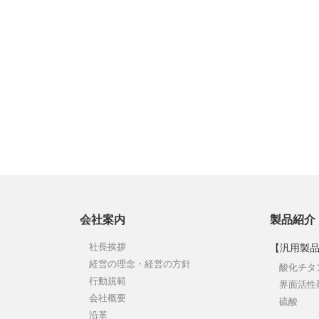
会社案内
製品紹介
社長挨拶
【汎用製
経営の理念・経営の方針
酸化チタ
行動規範
界面活性
会社概要
硫酸
沿革