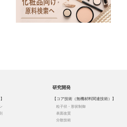
研究開発
品】
【コア技術（無機材料関連技術）】
ン
粒子径・形状制御
剤
表面改質
分散技術