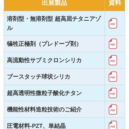
出展製品
資料
お問い合わせ
溶剤型・無溶剤型 超高屈チタニアゾ
English
ル
犠牲正極剤（プレドープ剤）
高流動性サブミクロンシリカ
ブースタッチ球状シリカ
超高透明性微粒子酸化チタン
機能性材料造粒技術のご紹介
圧電材料-PZT、単結晶